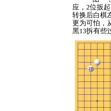
应，2位扳
转换后白棋
更为可怕，
黑13拆有些