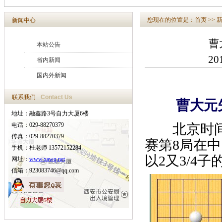
您现在的位置是：
首页
>>
新闻中心
曹
本站公告
20
省内新闻
国内外新闻
联系我们
Contact Us
曹大元失误
地址：融鑫路3号自力大厦6楼
电话：029-88270379
北京时间7
传真：029-88270379
赛第8局在
手机：杜老师 13572152284
以2又3/4
网址：
www.xawq.net
信箱：923083746@qq.com