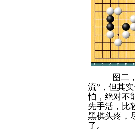
图二，“
流”，但其
怕，绝对不
先手活，比
黑棋头疼，
了。