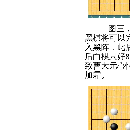
图三，致
黑棋将可以
入黑阵，此
后白棋只好8
致曹大元心
加霜。