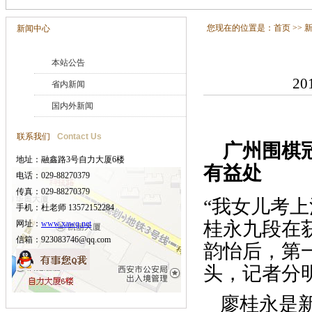
您现在的位置是：
首页
>>
新闻中心
本站公告
20
省内新闻
国内外新闻
联系我们
Contact Us
广州围棋冠
地址：融鑫路3号自力大厦6楼
有益处
电话：029-88270379
传真：029-88270379
“我女儿考
手机：杜老师 13572152284
桂永九段在
网址：
www.xawq.net
信箱：923083746@qq.com
韵怡后，第
头，记者分
廖桂永是