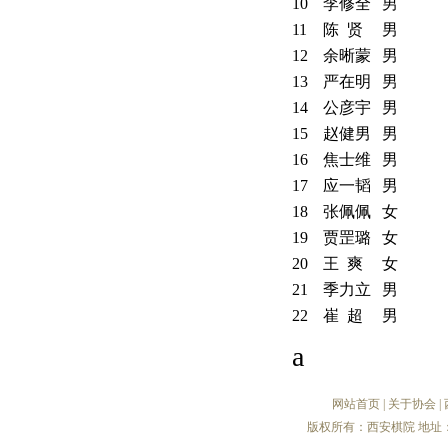
10
李修全
男
11
陈 贤
男
12
余晰蒙
男
13
严在明
男
14
公彦宇
男
15
赵健男
男
16
焦士维
男
17
应一韬
男
18
张佩佩
女
19
贾罡璐
女
20
王 爽
女
21
季力立
男
22
崔 超
男
a
网站首页
|
关于协会
|
版权所有：西安棋院 地址