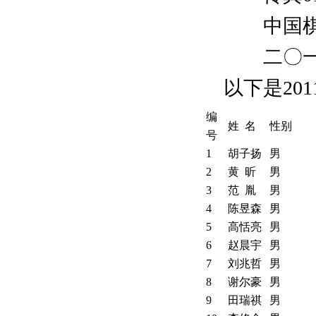
中国棋
二〇一
以下是20
编
姓 名
性别
号
1
胡子扬
男
2
黄 昕
男
3
范 胤
男
4
陈昱森
男
5
高恬亮
男
6
赵晨宇
男
7
刘兆哲
男
8
谢尔豪
男
9
田瑞祺
男