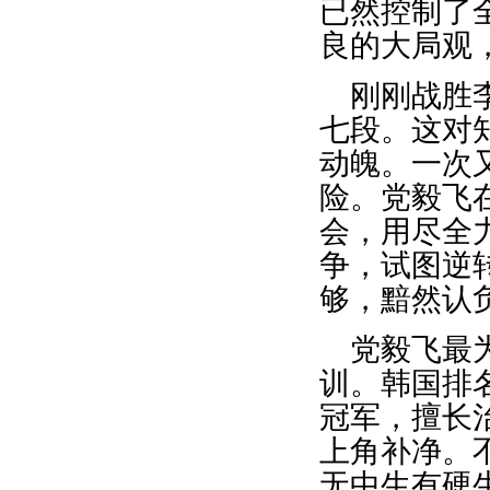
已然控制了
良的大局观
刚刚战胜
七段。这对
动魄。一次
险。党毅飞
会，用尽全
争，试图逆
够，黯然认
党毅飞最
训。韩国排
冠军，擅长
上角补净。不
无中生有硬