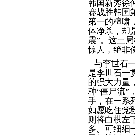
韩国新秀徐
赛战胜韩国
第一的檀啸
体净杀，却
震”。这三
惊人，绝非
与李世石
是李世石一
的强大力量
种“僵尸流
手，在一系
如愿吃住党
则将白棋左
多。可细细