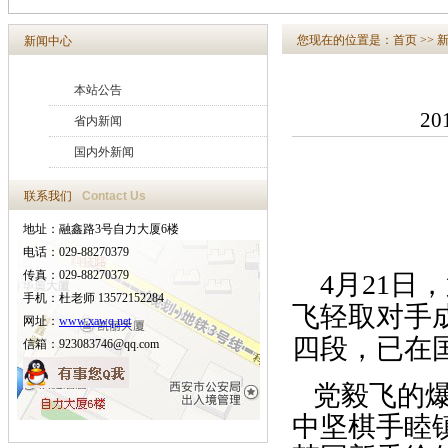
您现在的位置是：
首页
>>
新闻中心
本站公告
20
省内新闻
国内外新闻
联系我们
Contact Us
地址：融鑫路3号自力大厦6楼
电话：029-88270379
传真：029-88270379
4月21日，
手机：杜老师 13572152284
飞轻取对手
网址：
www.xawq.net
四段，已在
信箱：923083746@qq.com
党毅飞的爆
中坚棋手睦