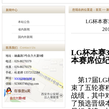
您现在的位置是：
首页
>>
新闻中心
LG杯本赛
本站公告
20
省内新闻
国内外新闻
联系我们
Contact Us
LG杯本赛
地址：融鑫路3号自力大厦6楼
本赛席位
电话：029-88270379
传真：029-88270379
手机：杜老师 13572152284
第17届LG
网址：
www.xawq.net
信箱：923083746@qq.com
束了五轮赛
战绩，其中对
了预选晋级