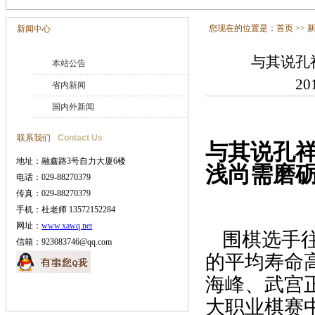
您现在的位置是：
首页
>>
新闻中心
与其说孔
本站公告
20
省内新闻
国内外新闻
联系我们
Contact Us
与其说孔祥
地址：融鑫路3号自力大厦6楼
浅尚需磨
电话：029-88270379
传真：029-88270379
手机：杜老师 13572152284
网址：
www.xawq.net
围棋选手
信箱：923083746@qq.com
的平均寿命
海峰、武宫
大职业棋赛中