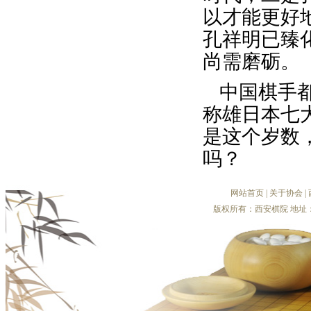
以才能更好
孔祥明已臻
尚需磨砺。
中国棋手
称雄日本七
是这个岁数
吗？
网站首页
|
关于协会
|
版权所有：西安棋院 地址