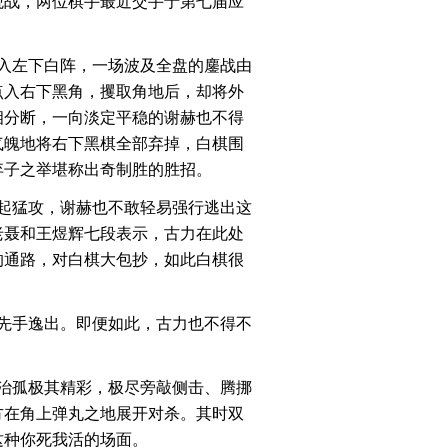
观战，两位棋手最近交手于第七届应
深入左下白阵，一场波及全盘的鏖战由
点入右下黑角，攫取角地后，却将外
相分断，一向淡定平稳的谢赫也不得
气魄地将右下黑棋全部弃掉，白棋围
弃子之举堪称出奇制胜的胜招。
起猛攻，谢赫也不敢轻易强行逃出这
老聂和王煜辉七段表示，古力在此处
的通路，对白棋大包抄，如此白棋很
先手逸出。即便如此，古力也不得不
治孤极其精彩，极尽旁敲侧击、腾挪
方在角上弹丸之地展开对杀。其时双
这种你死我活的场面。