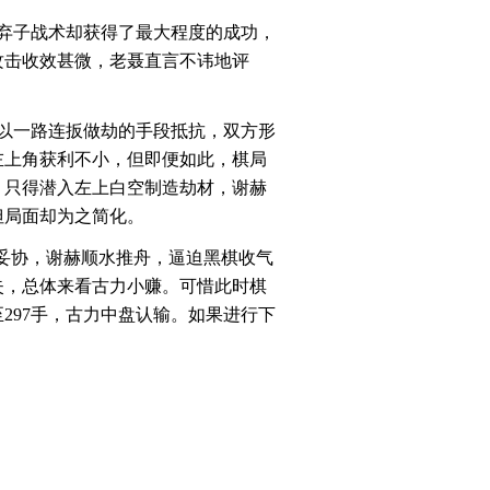
弃子战术却获得了最大程度的成功，
攻击收效甚微，老聂直言不讳地评
以一路连扳做劫的手段抵抗，双方形
左上角获利不小，但即便如此，棋局
，只得潜入左上白空制造劫材，谢赫
但局面却为之简化。
肯妥协，谢赫顺水推舟，逼迫黑棋收气
失，总体来看古力小赚。可惜此时棋
297手，古力中盘认输。如果进行下