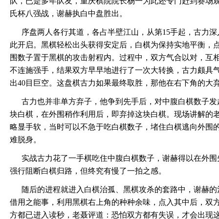
队，已是多年队友，重庆棋院院长杨一为此还专门赶到赛场
氏杯八强战，谢赫执白中盘胜出。
序盘两人各行其道，各占半壁江山，从第15手起，古力
此开启。黑棋轻松出头获得安定后，白棋为保持实地平衡，
围数子置于黑棋的攻击射程内。过程中，双方气合以对，互
不连施强手，结果双方早早地进行了一次大转换，古力颇具
出40目巨空。这盘棋古力如果最终取胜，那他在右下角的大
古力也并非单方弃子，他争到先手后，对中腹白棋数子发
块白棋，在外围稍作利用后，即弃掉这块白棋。现场讲解的
略显手软，当时可以不急于吃白棋数子，堵住白棋逃向外围
难脱身。
实战古力花了一手棋吃住中腹白棋数子，谢赫得以在外围
强行阻断白棋归路，但终究有慢了一拍之感。
随后的进程就进入白棋治孤、黑棋攻杀的套路中，谢赫的
借用之能事，利用黑棋右上角的种种余味，点入其中后，双
方都已进入读秒，老聂评道：恐怕双方都有失误，才会出现