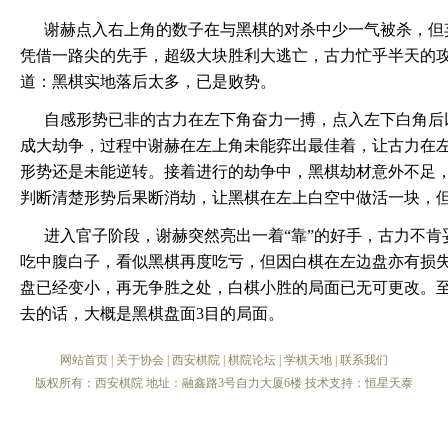
谢赫点入右上角的数子在与黑棋的对杀中少一气被杀，但
凭借一路尖的先手，超级大块胜利大逃亡，古力忙乎半天的
道：黑棋实地落后太多，已是败势。
自感形势已非的古力在左下角奋力一搏，点入左下白角后
成大劫争，过程中谢赫在左上角未能弈出最佳着，让古力在
形势还是未能逆转。接着进行的劫争中，黑棋劫材意外不足
判断清楚形势后果断消劫，让黑棋在左上白空中做活一块，
进入官子阶段，谢赫突然亮出一着“靠”的好手，古力不
吃中腹白子，看似黑棋再度吃亏，但因白棋在左边盘亦有损
盘已经变小，再无争胜之处，白棋小胜的局面已无可更改。至
去的话，大概是黑棋盘面3目的局面。
网站首页
|
关于协会
|
西安棋院
|
棋院论坛
|
学棋天地
|
联系我们
版权所有：西安棋院 地址：融鑫路3号自力大厦6楼 技术支持：
恒星天泰