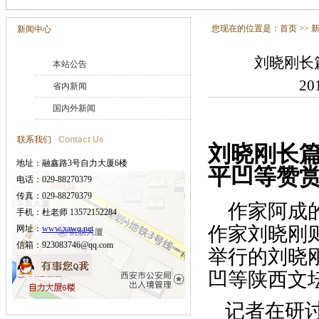
您现在的位置是：
首页
>>
新闻中心
刘晓刚长
本站公告
20
省内新闻
国内外新闻
联系我们
Contact Us
刘晓刚长篇
地址：融鑫路3号自力大厦6楼
平凹等赞
电话：029-88270379
传真：029-88270379
作家阿成的
手机：杜老师 13572152284
作家刘晓刚
网址：
www.xawq.net
信箱：923083746@qq.com
举行的刘晓
凹等陕西文
记者在研