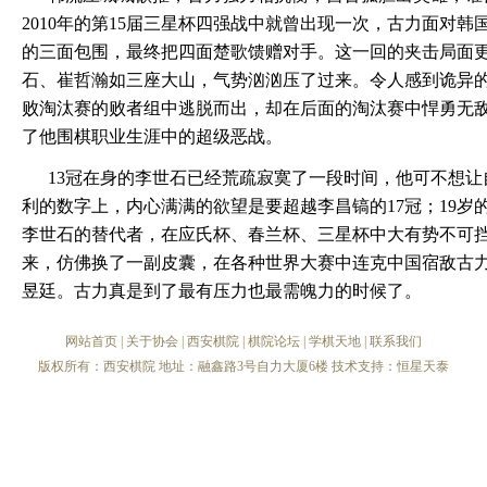
2010年的第15届三星杯四强战中就曾出现一次，古力面对
的三面包围，最终把四面楚歌馈赠对手。这一回的夹击局面
石、崔哲瀚如三座大山，气势汹汹压了过来。令人感到诡异
败淘汰赛的败者组中逃脱而出，却在后面的淘汰赛中悍勇无
了他围棋职业生涯中的超级恶战。
13冠在身的李世石已经荒疏寂寞了一段时间，他可不想让自
利的数字上，内心满满的欲望是要超越李昌镐的17冠；19岁
李世石的替代者，在应氏杯、春兰杯、三星杯中大有势不可
来，仿佛换了一副皮囊，在各种世界大赛中连克中国宿敌古
昱廷。古力真是到了最有压力也最需魄力的时候了。
网站首页
|
关于协会
|
西安棋院
|
棋院论坛
|
学棋天地
|
联系我们
版权所有：西安棋院 地址：融鑫路3号自力大厦6楼 技术支持：
恒星天泰