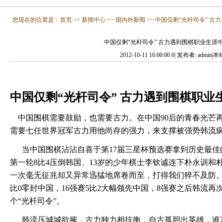
您现在的位置是：
首页
>>
新闻中心
>>
国内外新闻
>>
中国仅剩“光杆司令” 古
中国仅剩“光杆司令” 古力遇到围棋职业生涯
2012-10-11 16:00:00.0| 发布者: admin
中国仅剩“光杆司令” 古力遇到围棋职业
中国围棋需要鼓励，也需要古力。在中国90后的青春光芒
需要七任世界冠军古力用他尚存的强力，来支撑被强势韩流
当中国围棋沾沾自喜于第17届三星杯预选赛拿到历史最佳的
第一轮8比4压倒韩国、13岁的少年棋士李钦诚连下朴永训和
一次毫无征兆却又异常迅猛地席卷而至，打得我们猝不及防。
比0零封中国，16强赛5比2大幅领先中国，8强赛之后韩流
个“光杆司令”。
韩流压城城欲摧，古力独力相抗衡，自古孤胆出英雄，谁