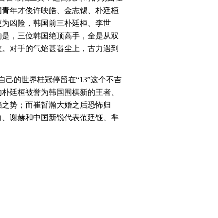
韩国青年才俊许映皓、金志锡、朴廷桓
更为凶险，韩国前三朴廷桓、李世
的是，三位韩国绝顶高手，全是从双
敌。对手的气焰甚嚣尘上，古力遇到
己的世界桂冠停留在“13”这个不吉
的朴廷桓被誉为韩国围棋新的王者、
挡之势；而崔哲瀚大婚之后恐怖归
力、谢赫和中国新锐代表范廷钰、芈