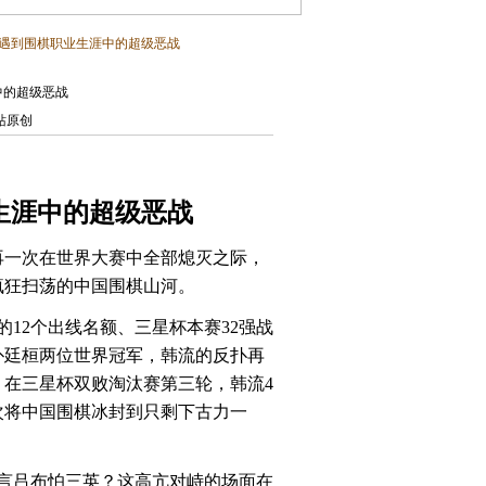
力遇到围棋职业生涯中的超级恶战
中的超级恶战
|本站原创
生涯中的超级恶战
再一次在世界大赛中全部熄灭之际，
疯狂扫荡的中国围棋山河。
12个出线名额、三星杯本赛32强战
朴廷桓两位世界冠军，韩流的反扑再
在三星杯双败淘汰赛第三轮，韩流4
再次将中国围棋冰封到只剩下古力一
言吕布怕三英？这高亢对峙的场面在