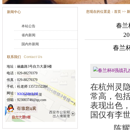
您现在的位置是：
首页
>>
新闻中心
春兰
本站公告
2
省内新闻
国内外新闻
春兰杯
联系我们
Contact Us
地址：融鑫路3号自力大厦6楼
电话：029-88270379
传真：029-88270379
在杭州灵
手机：杜老师 13572152284
网址：
www.xawq.net
常高，包
信箱：923083746@qq.com
表现出色
国仅有李
陈耀烨