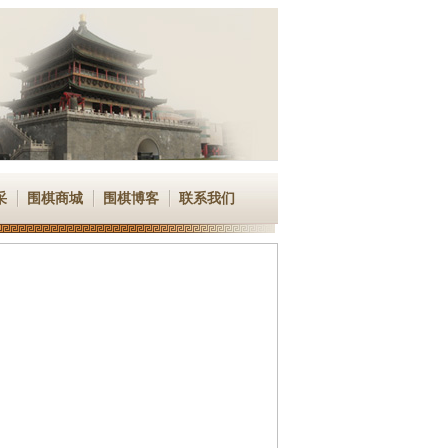
采
围棋商城
围棋博客
联系我们