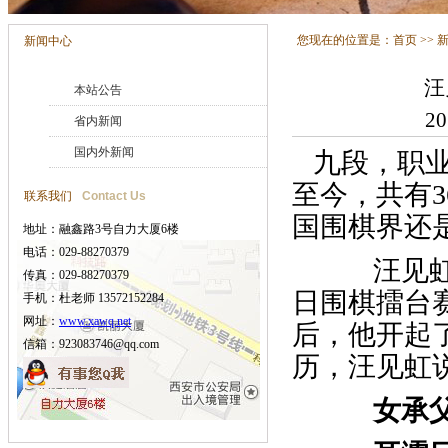
您现在的位置是：
首页
>>
新闻中心
汪
本站公告
2
省内新闻
国内外新闻
九段，职业
至今，共有
联系我们
Contact Us
国围棋界还
地址：融鑫路3号自力大厦6楼
电话：029-88270379
汪见虹九
传真：029-88270379
日围棋擂台
手机：杜老师 13572152284
网址：
www.xawq.net
后，他开起
信箱：923083746@qq.com
历，汪见虹
女承