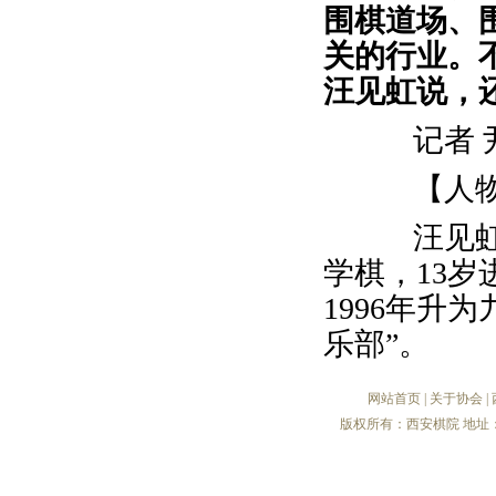
围棋道场、
关的行业。
汪见虹说，
记者 
【人物
汪见虹 河
学棋，13岁
1996年升
乐部”。
网站首页
|
关于协会
|
版权所有：西安棋院 地址