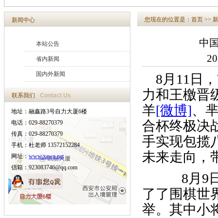
您现在的位置是：
首页
>>
新闻中心
中
本站公告
2
省内新闻
国内外新闻
8月11日
力和王檄晋
联系我们
Contact Us
羊
[微博]
、
地址：融鑫路3号自力大厦6楼
合杯终极决
电话：029-88270379
传真：029-88270379
手实现包揽
手机：杜老师 13572152284
未来走向，
网址：
www.xawq.net
信箱：923083746@qq.com
8月9日
了了围棋世
举。其中小