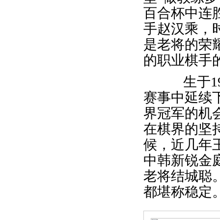
百合杯中连
手赵汉乘，
是老将的荣
的职业棋手
生于19
赛事中延续
界冠军的机
在棋界的坚
候，近几年
中韩新锐金
老将结城聪
都堪称稳定