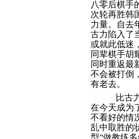
八零后棋手
次轮再胜韩
力量。自去
古力陷入了当
或就此低迷
同辈棋手胡
同时重返最
不会被打倒
有老去。
比古力还
在今天成为
不看好的情
乱中取胜的
型”做教练