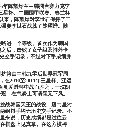
06年陈耀烨在中韩擂台赛力克李
三星杯、中国围甲联赛、春兰杯
以来，陈耀烨对李世石保持了三
八强赛李世石战胜了陈耀烨。随
略逊一个等级。首次作为韩国
越之后，击败了女子组及持外卡
史交手记录，不过对下手成绩并
抗将由中韩九零后世界冠军周
2010至2011年三星杯、亚运
届百灵爱透杯中战而胜之，一洗阴
夺冠，在气势上可谓毫无下风。
战韩国天王的战役，唐韦星对
两组棋手均无历史交手记录。不
量来说，历史成绩都是过往云
在棋盘上见真章。在这方棋枰