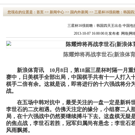
您现在的位置是：
首页
>>
新闻中心
>>
国内外新闻
>>
三星杯16强前瞻：韩国四
三星杯16强前瞻：韩国四天王出击 中国包
2013-10-07 16:00:00.0| 发布者: 网络
陈耀烨将再战李世石(新浪体育
新浪体育讯 10月8日，第18届三星杯时隔一月重
赛中，日美棋手全部出局，中国棋手共有十一人打入
棋手二倍有余。这就是说，即将进行的十六强战将分
战。
在五场中韩对抗中，最受关注的一盘一定是新科世
李世石的二次相遇。仿佛天注定的缘分，小组赛二人那
局，在十六强战中仍然要继续搏斗下去。这盘棋无疑
的焦点战，李世石若胜，冠军归属尚有悬念；李世石
风雨飘摇。