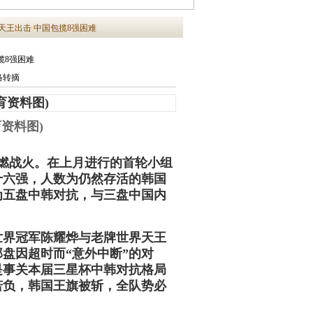
天王出击 中国包揽8强困难
揽8强困难
|网络转摘
资料图)
燃战火。在上月进行的首轮小组
十六强，人数为仍然存活的韩国
为五盘中韩对抗，与三盘中国内
界冠军陈耀烨与老牌世界天王
盘因超时而“意外中断”的对
是事关本届三星杯中韩对抗格局
若负，韩国王旗被斩，全队势必