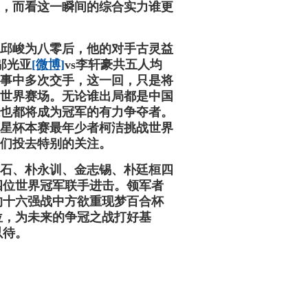
，而看这一瞬间的综合实力谁更
峻为八零后，他的对手古灵益
邬光亚
[微博]
vs李轩豪共五人均
事中多次交手，这一回，只是将
世界赛场。无论谁出局都是中国
也都将成为冠军的有力争夺者。
届三星杯本赛最年少者柯洁挑战世界
们投去特别的关注。
、朴永训、金志锡、朴廷桓四
四位世界冠军联手进击。领军者
的十六强战中方欲重现梦百合杯
位，为未来的争冠之战打好基
以待。