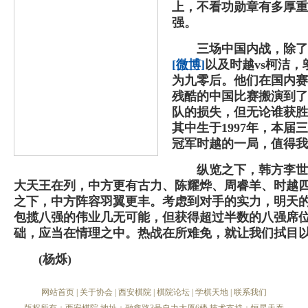
上，不看功勋章有多厚重
强。
三场中国内战，除了邱
[微博]
以及时越vs柯洁，
为九零后。他们在国内赛
残酷的中国比赛搬演到了
队的损失，但无论谁获胜
其中生于1997年，本
冠军时越的一局，值得我
纵览之下，韩方李世石
大天王在列，中方更有古力、陈耀烨、周睿羊、时越
之下，中方阵容羽翼更丰。考虑到对手的实力，明天
包揽八强的伟业几无可能，但获得超过半数的八强席
础，应当在情理之中。热战在所难免，就让我们拭目
(杨烁)
网站首页
|
关于协会
|
西安棋院
|
棋院论坛
|
学棋天地
|
联系我们