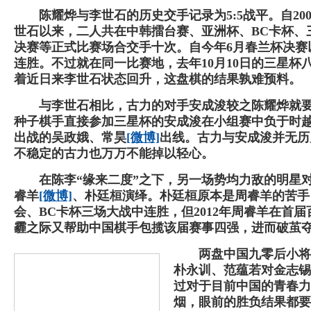
陈耀烨与李世石的历史交手记录为5:5战平。自20
世石以来，二人共在中韩擂台赛、亚洲杯、BC卡杯、
决赛等正式比赛场合交手十次。自今年6月春兰杯决赛
连胜。不过就在同一比赛地，去年10月10日的三星杯
着近日来李世石状态回升，这盘棋的结果孰难预料。
与李世石相比，古力的对手安成浚较之陈耀烨就要
种子棋手直接参加三星杯的安成浚在小组赛中负于时
出战的吴政娥、常昊
[微博]
出线。古力与安成浚并无历
不稳定的古力也万万不能掉以轻心。
在陈李“缘来二度”之下，另一场势均力敌的明星对
睿羊
[微博]
、朴廷桓演绎。朴廷桓原本是周睿羊的苦手，在
会、BC卡杯三场大战中连胜，但2012年周睿羊在首
霾之际又帮助中国棋手包揽该届赛事四强，进而破茧
两盘中国九零后小将挑
朴永训、范蕴若对金志锡
过对于目前中国的青春力
烟，眼前的胜负结果都要