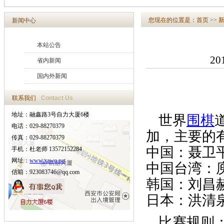
您现在的位置是：
首页
>>
新闻中心
本站公告
20
省内新闻
国内外新闻
联系我们
Contact Us
地址：融鑫路3号自力大厦6楼
世界
围棋
电话：029-88270379
加，主要的
传真：029-88270379
中国：聂卫
手机：杜老师 13572152284
网址：
www.xawq.net
中国台湾：
信箱：923083746@qq.com
韩国：刘昌
日本：洪清
比赛规则