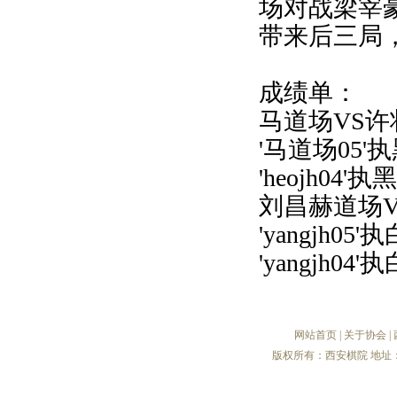
场对战梁宰
带来后三局
成绩单：
马道场VS许
'马道场05'执
'heojh04
刘昌赫道场V
'yangjh05
'yangjh04
网站首页
|
关于协会
|
版权所有：西安棋院 地址