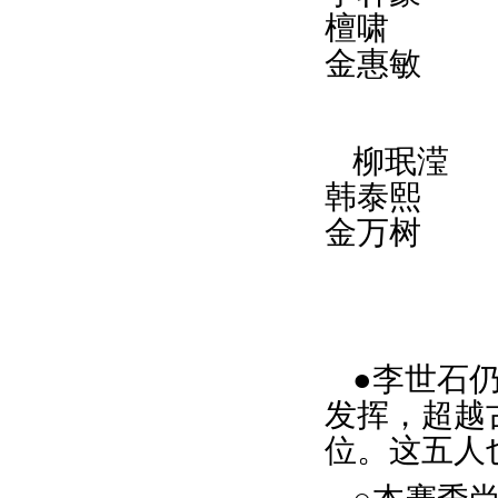
檀啸
金惠敏
柳珉滢
韩泰熙
金万树
●李世石
发挥，超越
位。这五人