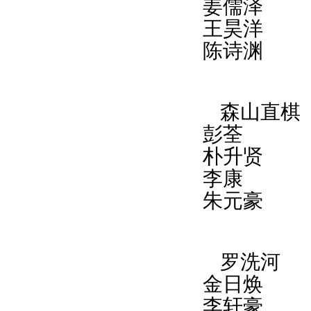
姜儒泽
王昊洋
陈诗渊
森山直棋
彭荃
朴升贤
李康
朱元豪
罗洗河
金日焕
李轩豪