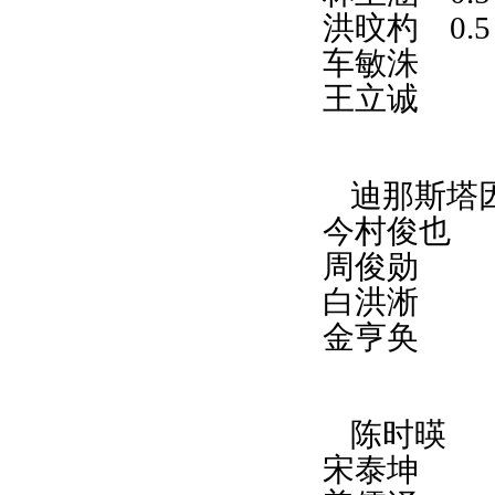
洪旼杓
0.5
车敏洙
王立诚
迪那斯塔
今村俊也
周俊勋
白洪淅
金亨奂
陈时暎
宋泰坤