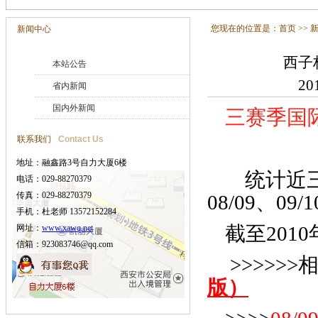
您现在的位置是：
首页
>>
新闻中心
西子
本站公告
20
省内新闻
国内外新闻
三赛季国
联系我们
Contact Us
地址：融鑫路3号自力大厦6楼
统计近三
电话：029-88270379
传真：029-88270379
08/09、
手机：杜老师 13572152284
截至2010
网址：
www.xawq.net
信箱：923083746@qq.com
>>>>>
版）