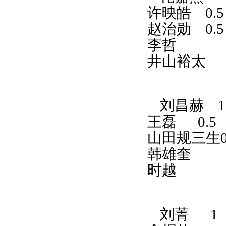
许映皓
0.
赵治勋
0.
李哲
井山裕太
刘昌赫
王磊
0.5
山田规三生0
韩雄奎
时越
刘菁
1