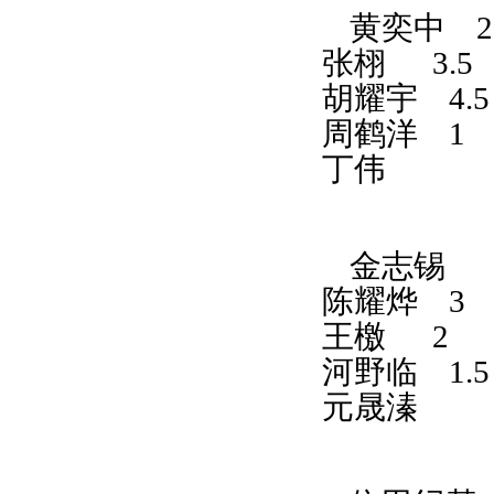
黄奕中
2
张栩
3.5
胡耀宇
4.
周鹤洋
1
丁伟
金志锡
陈耀烨
3
王檄
2
河野临
1.
元晟溱