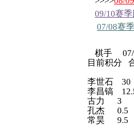
>>>>
08
09/10
07/08
棋手
07
目前积分
李世石
30
李昌镐
12
古力
3
孔杰
0.5
常昊
9.5