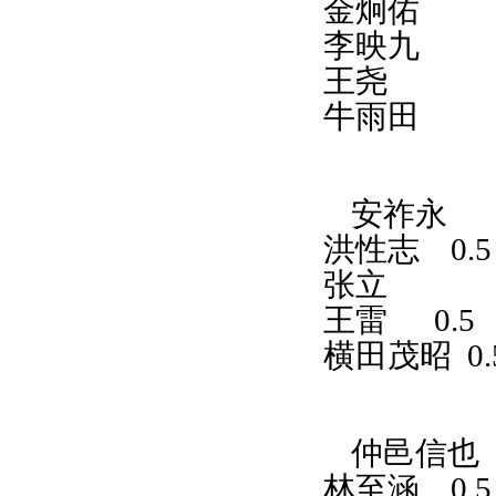
金炯佑
李映九
王尧
牛雨田
安祚永
洪性志
0.
张立
王雷
0.5
横田茂昭
0.
仲邑信也
林至涵
0.5