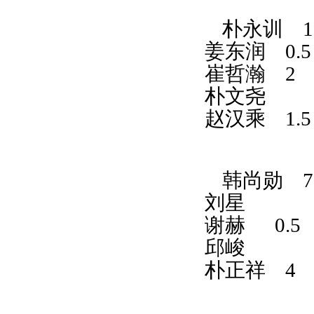
朴永训
1
姜东润
0.
崔哲瀚
2
朴文尧
赵汉乘
1.
韩尚勋
刘星
谢赫
0.5
邱峻
朴正祥
4