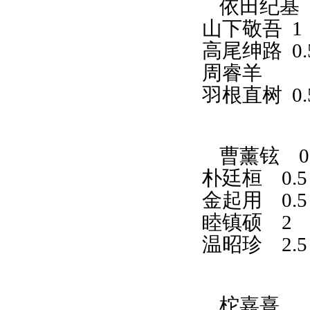
依田纪基
山下敬吾
1
高尾绅路
0
周睿羊
羽根直树
0
曹薰铉
0
朴廷桓
0.
金起用
0.
睦镇硕
2
温昭珍
2.
柁嘉熹