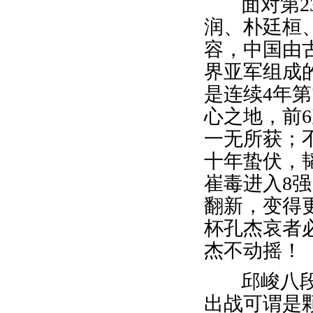
面对第2
润、朴廷桓
容，
中国由
界亚军组成
是连续4年
心之地，前6
一无所获；
十年蛰伏，
崔毒进入8
翻新，变得
杯孔杰哀者
杰不动摇！
邱峻八段
出战可谓是