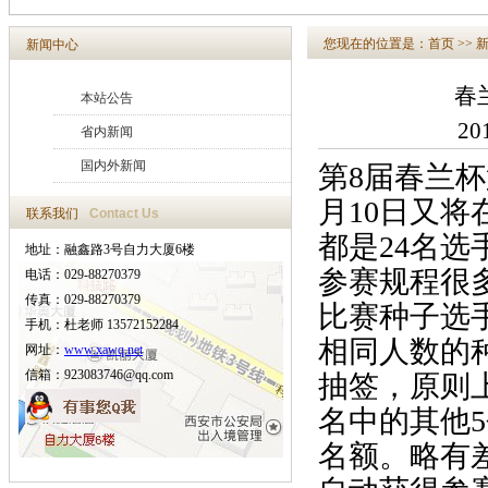
您现在的位置是：
首页
>>
新闻中心
春
本站公告
20
省内新闻
国内外新闻
第8届春兰杯
月10日又
联系我们
Contact Us
都是24名
地址：融鑫路3号自力大厦6楼
参赛规程很
电话：029-88270379
传真：029-88270379
比赛种子选
手机：杜老师 13572152284
相同人数的
网址：
www.xawq.net
信箱：923083746@qq.com
抽签，原则
名中的其他
名额。略有