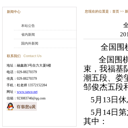
您现在的位置是：
首页
>>
新闻中心
本站公告
20
省内新闻
国内外新闻
全国围棋
联系我们
Contact Us
全国围棋
地址：融鑫路3号自力大厦6楼
束，我福基
电话：029-88270379
潮五段、娄
传真：029-88270379
邹俊杰五段
手机：杜老师 13572152284
网址：
www.xawq.net
5月13日
信箱：923083746@qq.com
5月14
其中：