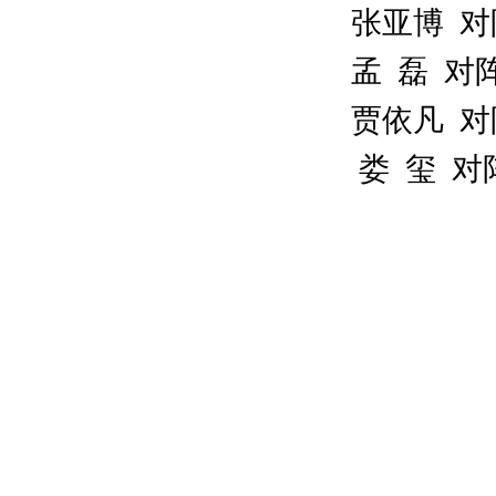
张亚博 对
孟 磊 对
贾依凡 对
娄 玺 对