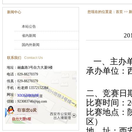
您现在的位置是：
首页
>>
新闻中心
本站公告
20
省内新闻
国内外新闻
联系我们
Contact Us
一、主办
地址：融鑫路3号自力大厦6楼
承办单位：
电话：029-88270379
传真：029-88270379
手机：杜老师 13572152284
二、竞赛日
网址：
www.xawq.net
比赛时间：20
信箱：923083746@qq.com
比赛地点：
区）
地 址：西安