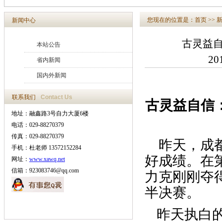
您现在的位置是：
首页
>>
新闻中心
古灵益
本站公告
20
省内新闻
国内外新闻
联系我们
Contact Us
古灵益自信
地址：融鑫路3号自力大厦6楼
电话：029-88270379
传真：029-88270379
昨天，成都
手机：杜老师 13572152284
好成绩。在
网址：
www.xawq.net
信箱：923083746@qq.com
力克刚刚夺
半决赛。
昨天执白