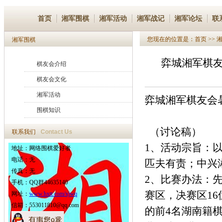
首页
湘军围棋
湘军活动
湘军战记
湘军论坛
联
您现在的位置是：
首页
>>
湘军围棋
弈城湘军棋友
棋友会介绍
棋友会文化
湘军活动
弈城湘军棋友会
围棋知识
（讨论稿）
联系我们
Contact Us
1、活动宗旨：
地址：网络围棋爱好者
电话：无
匹夫有责；中兴
传真：无
2、比赛办法：
手机：QQ群44635140
赛区，决赛区1
网址：
www.hxtt.com/xjwq
信箱：553011810@qq.com
的前4名湖南籍