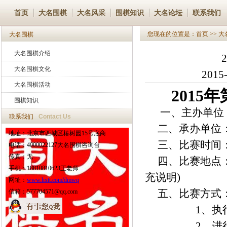
首页
大名围棋
大名风采
围棋知识
大名论坛
联系我们
您现在的位置是：
首页
>>
大
大名围棋
大名围棋介绍
大名围棋文化
2015
大名围棋活动
2015
围棋知识
一、主办单位
联系我们
Contact Us
二、承办单位
地址：北京市西城区椿树园15号底商
三、比赛时间：20
电话：4000022127大名围棋咨询台
传真：无
四、比赛地点：
手机：18810810623王老师
充说明)
网址：
www.hxtt.com/dmwq
五、比赛方式
信箱：577704571@qq.com
1、执行中国
2、进行九