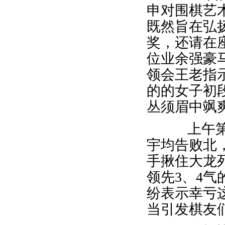
申对围棋艺
既然旨在弘
奖，还请在
位业余强豪
领会王老指
的的女子初
丛须眉中飒
上午第一
宇均告败北
手揪住大龙
领先3、4
纷表示幸亏
当引发棋友