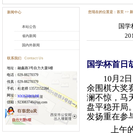
您现在的位置是：
首页
>>
新闻中心
国学
本站公告
20
省内新闻
国内外新闻
联系我们
Contact Us
国学杯首日
地址：融鑫路3号自力大厦6楼
电话：029-88270379
10月2日
传真：029-88270379
余围棋大奖
手机：杜老师 13572152284
澜不惊，马
网址：
www.xawq.net
信箱：923083746@qq.com
盘平稳开局
发扬重在参
上午的开