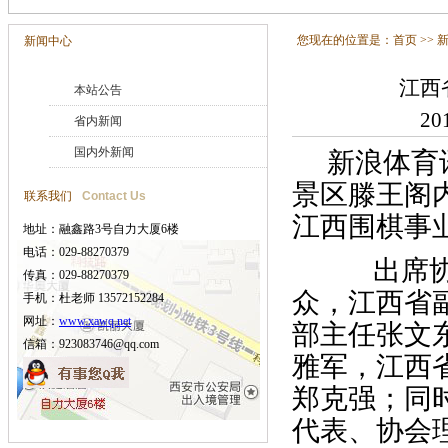
您现在的位置是：
首页
>>
新闻中心
江西
本站公告
20
省内新闻
国内外新闻
新浪体育讯
景区滕王阁
联系我们
Contact Us
江西围棋事
地址：融鑫路3号自力大厦6楼
电话：029-88270379
出席协会
传真：029-88270379
众，江西省
手机：杜老师 13572152284
网址：
www.xawq.net
部主任张文
信箱：923083746@qq.com
雅军，江西
郑克强；同
代表、协会